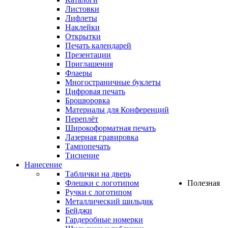
Листовки
Лифлеты
Наклейки
Открытки
Печать календарей
Презентации
Приглашения
Флаеры
Многостраничные буклеты
Цифровая печать
Брошюровка
Материалы для Конференций
Переплёт
Широкоформатная печать
Лазерная гравировка
Тампопечать
Тиснение
Нанесение
Таблички на дверь
Флешки с логотипом
Полезная
Ручки с логотипом
Металлический шильдик
Бейджи
Гардеробные номерки