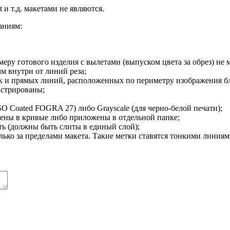
и т.д. макетами не являются.
аниям:
еру готового изделия с вылетами (выпуском цвета за обрез) не 
м внутри от линий реза;
ок и прямых линий, расположенных по периметру изображения бл
астрированы;
O Coated FOGRA 27) либо Grayscale (для черно-белой печати);
ены в кривые либо приложены в отдельной папке;
ть (должны быть слиты в единый слой);
лько за пределами макета. Такие метки ставятся тонкими линиями