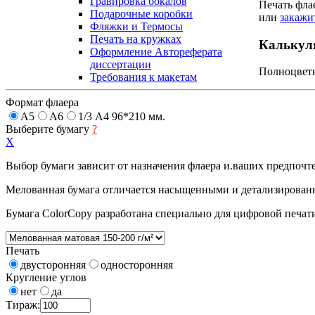
Гравировка бокалов
Печать фла
Подарочные коробки
или
закажи
Фляжки и Термосы
Печать на кружках
Калькул
Оформление Автореферата
диссертации
Полноцветн
Требования к макетам
Формат флаера
А5
А6
1/3 А4 96*210 мм.
Выберите бумагу
?
X
Выбор бумаги зависит от назначения флаера и.ваших предпочт
Мелованная бумага отличается насыщенными и детализирован
Бумага ColorCopy разработана специально для цифровой печати
Печать
двусторонняя
односторонняя
Кругление углов
нет
да
Тираж: