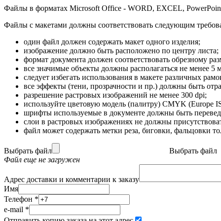
Файлы в форматах Microsoft Office - WORD, EXCEL, PowerPoint 
Файлы с макетами должны соответствовать следующим требов
один файл должен содержать макет одного изделия;
изображение должно быть расположено по центру листа;
формат документа должен соответствовать обрезному разм
все значимые объекты должны располагаться не менее 5 м
следует избегать использования в макете различных рам
все эффекты (тени, прозрачности и пр.) должны быть отр
разрешение растровых изображений не менее 300 dpi;
используйте цветовую модель (палитру) CMYK (Europe IS
шрифты используемые в документе должны быть перевед
слои в растровых изображениях не должны присутствова
файл может содержать метки реза, биговки, фальцовки то
Выбрать файл
Выбрать файл
Файл еще не загружен
Адрес доставки и комментарии к заказу
Имя
Телефон
*
e-mail
*
Отправить копию заказа на этот адрес