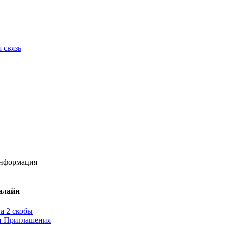
 связь
информация
нлайн
а 2 скобы
и Приглашения