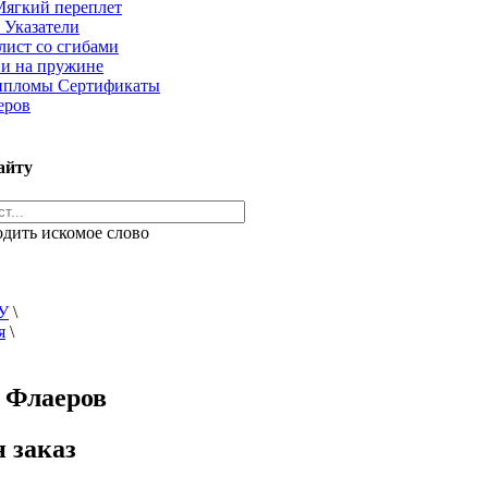
Мягкий переплет
 Указатели
лист со сгибами
и на пружине
ипломы Сертификаты
еров
айту
одить искомое слово
У
\
я
\
 Флаеров
 заказ