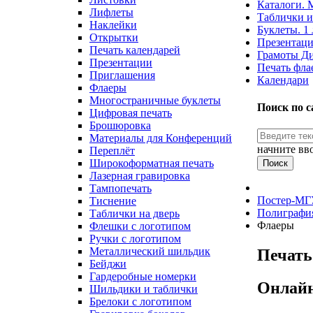
Каталоги. 
Лифлеты
Таблички и
Наклейки
Буклеты. 1 
Открытки
Презентаци
Печать календарей
Грамоты Д
Презентации
Печать фла
Приглашения
Календари
Флаеры
Многостраничные буклеты
Поиск по с
Цифровая печать
Брошюровка
Материалы для Конференций
начните вв
Переплёт
Широкоформатная печать
Поиск
Лазерная гравировка
Тампопечать
Постер-МГ
Тиснение
Полиграфи
Таблички на дверь
Флаеры
Флешки с логотипом
Ручки с логотипом
Металлический шильдик
Печать
Бейджи
Гардеробные номерки
Онлайн
Шильдики и таблички
Брелоки с логотипом