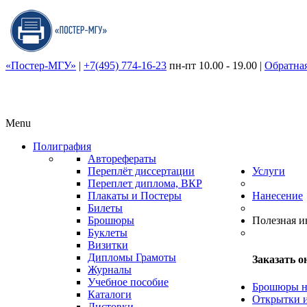
«Постер-МГУ»
|
+7(495) 774-16-23
пн-пт 10.00 - 19.00
|
Обратная
Menu
Полиграфия
Авторефераты
Переплёт диссертации
Услуги
Переплет диплома, ВКР
Плакаты и Постеры
Нанесение
Билеты
Брошюры
Полезная 
Буклеты
Визитки
Дипломы Грамоты
Заказать о
Журналы
Учебное пособие
Брошюры н
Каталоги
Открытки 
Листовки