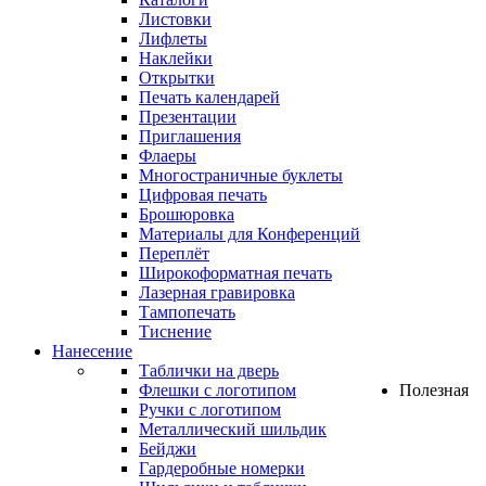
Листовки
Лифлеты
Наклейки
Открытки
Печать календарей
Презентации
Приглашения
Флаеры
Многостраничные буклеты
Цифровая печать
Брошюровка
Материалы для Конференций
Переплёт
Широкоформатная печать
Лазерная гравировка
Тампопечать
Тиснение
Нанесение
Таблички на дверь
Флешки с логотипом
Полезная
Ручки с логотипом
Металлический шильдик
Бейджи
Гардеробные номерки